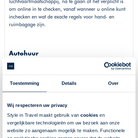
luchtvaartmaatschappij, na te gaan of het verplicht is
om online in te checken, vanaf wanneer u online kunt
inchecken en wat de exacte regels voor hand- en
ruimbagage zijn.
Autohuur
Meer informatie over de autohuur en voorwaarden
kunt u terugvinden op
www.styleintravel.nl/autohuur
.
Toestemming
Details
Over
Bij deze reis is een huurauto van AVIS inbegrepen tenzij
anders vermeld. De huurauto is inclusief onbeperkt
Wij respecteren uw privacy
aantal kilometers, WA verzekering, CDW-verzekering,
diefstalverzekering, one way fees,
Style in Travel maakt gebruik van
cookies
en
kentekenregistratietoeslag. Er is een eigen risico in
vergelijkbare technologieën om uw bezoek aan onze
geval van schade en/of diefstal. In sommige gevallen is
website zo aangenaam mogelijk te maken. Functionele
de all-inclusive verzekering / SuperCover reeds