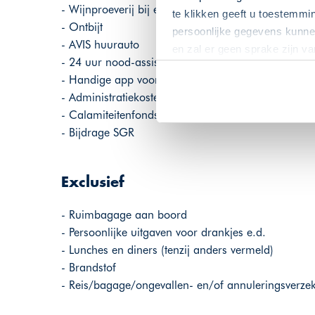
- Wijnproeverij bij een lokale wijnmakerij
te klikken geeft u toestemmi
- Ontbijt
persoonlijke gegevens kunnen
- AVIS huurauto
en zal er geen sprake zijn v
- 24 uur nood-assistentie
- Handige app voor Android en iOS
- Administratiekosten
- Calamiteitenfonds
- Bijdrage SGR
Exclusief
- Ruimbagage aan boord
- Persoonlijke uitgaven voor drankjes e.d.
- Lunches en diners (tenzij anders vermeld)
- Brandstof
- Reis/bagage/ongevallen- en/of annuleringsverze