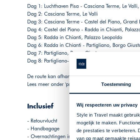
Dag 1: Luchthaven Pisa - Casciana Terme, Le Valli
Dag 2: Casciana Terme, Le Valli
Dag 3: Casciana Terme - Castel del Piano, Grand
Dag 4: Castel del Piano - Radda in Chianti, Palaz
Dag 5: Radda in Chianti, Palazzo Leopoldo
Dag 6: Radda in Chianti - Partigliano, Borgo Gius
Dag 7: Partigliano, Borgo Giusto
Dag 8: Partigliano- Luchthaven Pisa, 50 km
De route kan afhankelijk zijn van de gekozen reisd
Lees meer onder 'programma'.
Toestemming
Wij respecteren uw privacy
Inclusief
Style in Travel maakt gebrui
- Retourvlucht
mogelijk te maken. Functione
- Handbagage
de prestaties te verbeteren. 
- Overnachtingen in de genoemde accommodaties
van op maat gemaakte reisaan