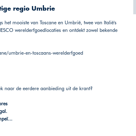
tige regio Umbrie
s het mooiste van Toscane en Umbrië, twee van Italië's
UNESCO werelderfgoedlocaties en ontdekt zowel bekende
oscane/umbrie-en-toscaans-werelderfgoed
ek naar de eerdere aanbieding uit de krant?
ores
gal.
peï...