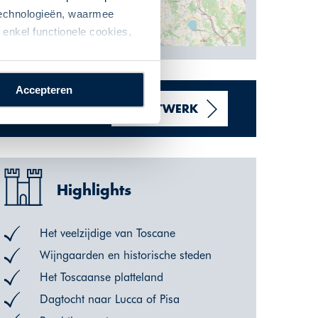
 technologieën, waarmee
enkel functionele cookies,
Accepteren
REISVOORSTEL
MAATWERK
Highlights
Het veelzijdige van Toscane
Wijngaarden en historische steden
Het Toscaanse platteland
Dagtocht naar Lucca of Pisa