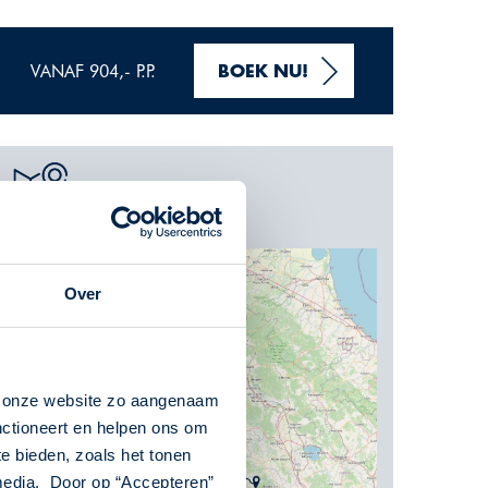
VANAF 904,- P.P.
BOEK NU!
Kaart
Over
n onze website zo aangenaam
nctioneert en helpen ons om
te bieden, zoals het tonen
 media. Door op “Accepteren”