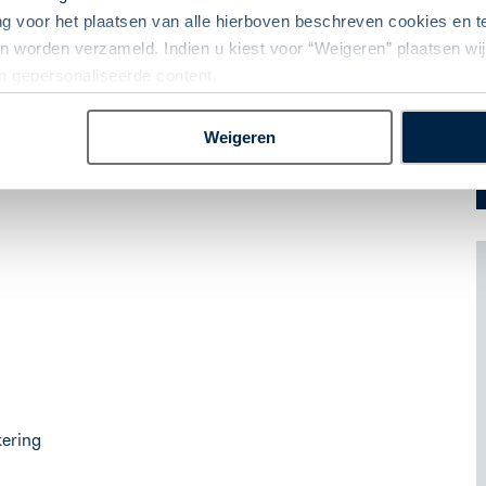
ng voor het plaatsen van alle hierboven beschreven cookies en
 worden verzameld. Indien u kiest voor “Weigeren” plaatsen wij 
an gepersonaliseerde content.
Weigeren
kering